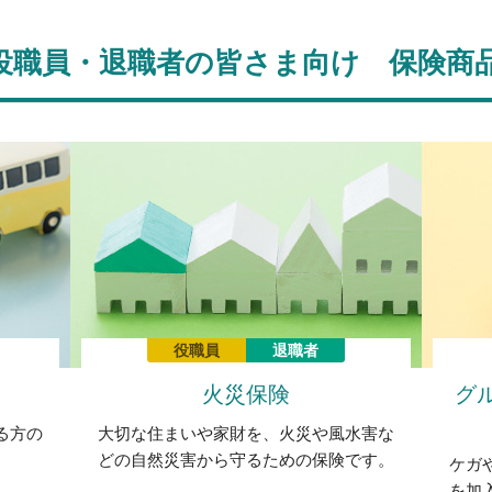
役職員・退職者の皆さま向け 保険商
役職員
退職者
火災保険
グ
る方の
大切な住まいや家財を、火災や風水害な
。
どの自然災害から守るための保険です。
ケガ
を加